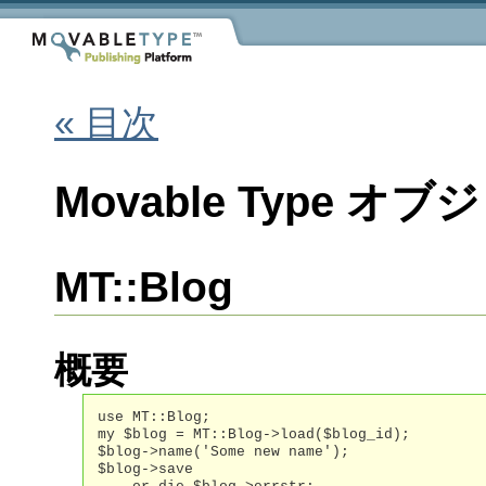
« 目次
Movable Type
MT::Blog
概要
use MT::Blog;

my $blog = MT::Blog->load($blog_id);

$blog->name('Some new name');

$blog->save
