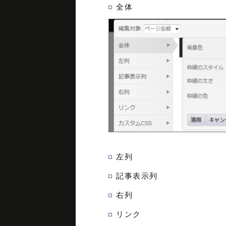
全体
左列
記事表示列
右列
リンク