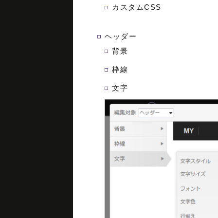
カスタムCSS
ヘッダー
背景
枠線
文字