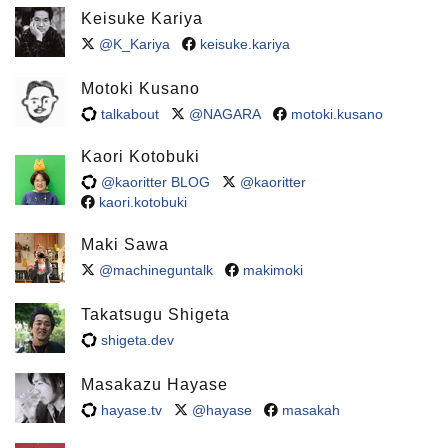
Keisuke Kariya
@K_Kariya
keisuke.kariya
Motoki Kusano
talkabout
@NAGARA
motoki.kusano
Kaori Kotobuki
@kaoritter BLOG
@kaoritter
kaori.kotobuki
Maki Sawa
@machineguntalk
makimoki
Takatsugu Shigeta
shigeta.dev
Masakazu Hayase
hayase.tv
@hayase
masakah