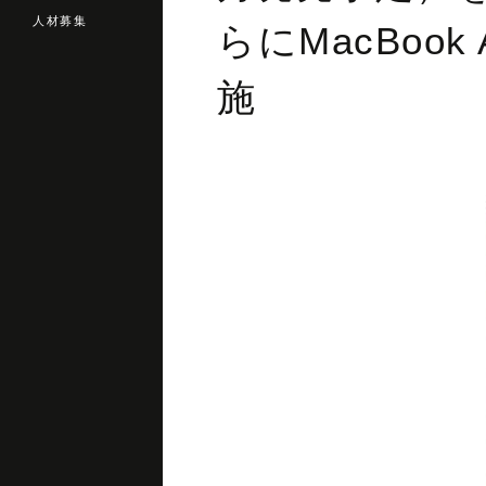
人材募集
らにMacBoo
施