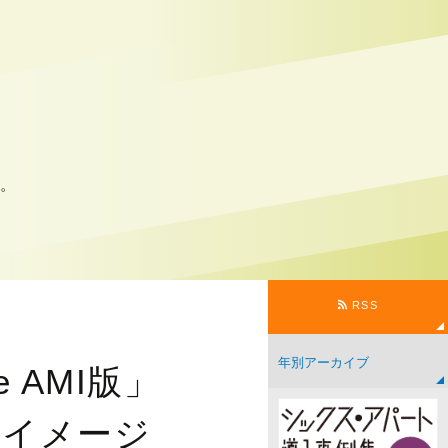
ス
。
RSS
e AMI版」
シンイメージ