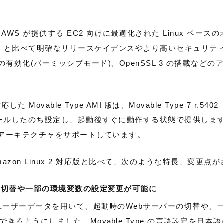
23 は、AWS が提供する EC2 向けに最適化された Linux ベ
nux 2 と比べて明確なリリースケイデンスやより高いセキュリ
x の有効化(パーミッシブモード)、OpenSSL 3 の搭載など
対応した Movable Type AMI 版は、Movable Type 7 r.54
ルしたのち設定し、起動後すぐに動作する状態で提供します。x
2つのアーキテクチャをサポートしています。
azon Linux 2 対応版と比べて、次のような特長、変更点
の切替や一部の環境変数の設定変更が可能に
ユーザーデータを用いて、起動時のWebサーバーの切替や、一部の M
きるようにしました。Movable Type の言語設定を日本