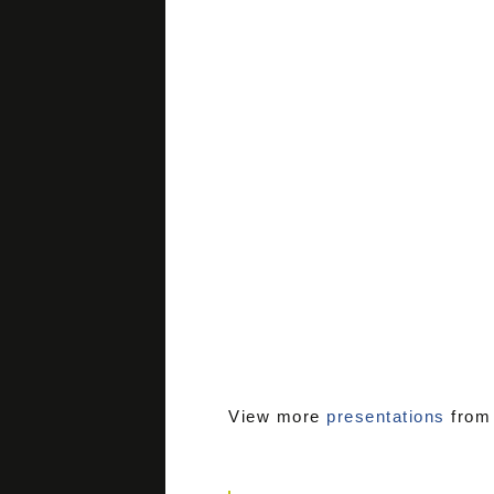
View more
presentations
fro