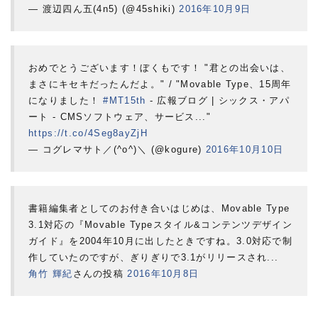
— 渡辺四ん五(4n5) (@45shiki)
2016年10月9日
おめでとうございます！ぼくもです！ "君との出会いは、
まさにキセキだったんだよ。" / "Movable Type、15周年
になりました！
#MT15th
- 広報ブログ | シックス・アパ
ート - CMSソフトウェア、サービス..."
https://t.co/4Seg8ayZjH
— コグレマサト／(^o^)＼ (@kogure)
2016年10月10日
書籍編集者としてのお付き合いはじめは、Movable Type
3.1対応の『Movable Typeスタイル&コンテンツデザイン
ガイド』を2004年10月に出したときですね。3.0対応で制
作していたのですが、ぎりぎりで3.1がリリースされ...
角竹 輝紀
さんの投稿
2016年10月8日