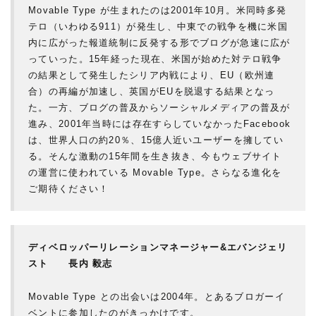
Movable Type が生まれたのは2001年10月。米同時多発
テロ（いわゆる911）が発生し、中東での戦争を機に米国
内に広がった報道統制に反発する形でブログが急速に広が
っていった。15年経った現在、米国が始めた対テロ戦争
の結果として発生したシリア内戦により、EU（欧州連
合）の再編が加速し、英国がEUを脱退する結果となっ
た。一方、ブログの普及からソーシャルメディアの普及が
進み、2001年当時には存在すらしていなかったFacebook
は、世界人口の約20％、15億人近いユーザーを擁してい
る。そんな激動の15年間を生き抜き、今もウェブサイト
の運営に使われている Movable Type。さらなる進化を
ご期待ください！
ディベロッパーリレーションマネージャー&エバンジェリ
スト 長内 毅志
Movable Type との出会いは2004年。とあるブロガーイ
ベントに参加したのがきっかけです。