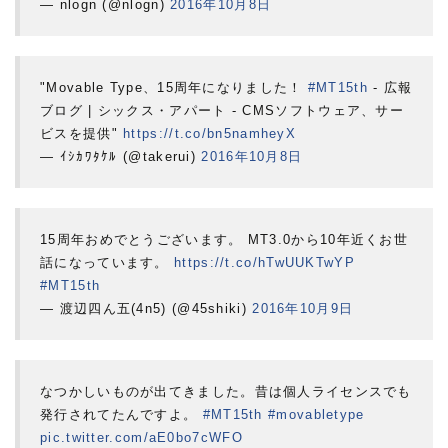
— nlogn (@nlogn)
2016年10月8日
"Movable Type、15周年になりました！
#MT15th
- 広報
ブログ | シックス・アパート - CMSソフトウェア、サー
ビスを提供"
https://t.co/bn5namheyX
— ｲｼｶﾜﾀｹﾙ (@takerui)
2016年10月8日
15周年おめでとうございます。 MT3.0から10年近くお世
話になっています。
https://t.co/hTwUUKTwYP
#MT15th
— 渡辺四ん五(4n5) (@45shiki)
2016年10月9日
なつかしいものが出てきました。昔は個人ライセンスでも
発行されてたんですよ。
#MT15th
#movabletype
pic.twitter.com/aE0bo7cWFO