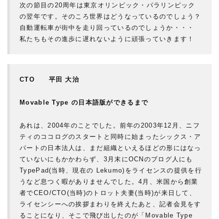
次の節目の20周年は東京オリンピック・パラリンピック
の翌年です。そのころ世界はどうなっているのでしょう？
自動運転車が街中を走り回っているのでしょうか・・・
私たちもその進歩に遅れないように頑張っていきます！
CTO 平田 大治
Movable Type の日本語版ができるまで
あれは、2004年のことでした。前年の2003年12月、ニフ
ティのココログのスタートと同時に始まったシックス・ア
パートの日本法人は、まだ組織といえるほどの形にはなっ
ていないにもかかわらず、3月末にOCNのブログ人にも
TypePad(当時、現在の Lekumo)をライセンスの提供を行
うなど息つく暇がありませんでした。4月、米国から創業
者でCEO/CTO(当時)のトロット夫妻(当時)が来日して、
ライセンシーへの挨拶まわりを終えたあと、記者会見をす
ることになり、そこで飛び出したのが「Movable Type