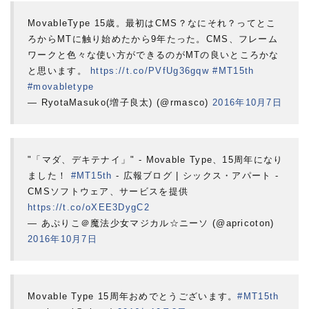
MovableType 15歳。最初はCMS？なにそれ？ってとこ
ろからMTに触り始めたから9年たった。CMS、フレーム
ワークと色々な使い方ができるのがMTの良いところかな
と思います。
https://t.co/PVfUg36gqw
#MT15th
#movabletype
— RyotaMasuko(増子良太) (@rmasco)
2016年10月7日
"「マダ、デキテナイ」" - Movable Type、15周年になり
ました！
#MT15th
- 広報ブログ | シックス・アパート -
CMSソフトウェア、サービスを提供
https://t.co/oXEE3DygC2
— あぷりこ＠魔法少女マジカル☆ニーソ (@apricoton)
2016年10月7日
Movable Type 15周年おめでとうございます。
#MT15th