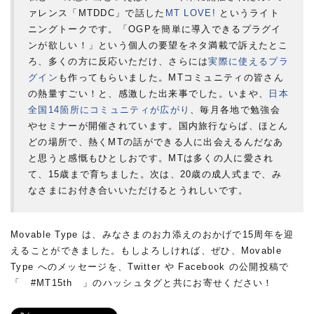
ァレンス「MTDDC」で話した
MT LOVE!
というライト
ニングトークです。「OGPを簡単に導入できるプラグイ
ンが欲しい！」という個人の要望をネタ満載で訴えたとこ
ろ、多くの方に反応いただけ、さらには
実際に使えるプラ
グイン
も作ってもらいました。MTコミュニティの皆さん
の熱量すごい！と、感激した出来事でした。いまや、
日本
全国14箇所にコミュニティが広がり
、毎月各地で勉強会
やセミナーが開催されています。国内旅行ならば、ほとん
どの場所で、熱くMTの話ができる人に出会えるんだなあ
と思うと感慨もひとしおです。MTは多くの人に愛され
て、15歳まで育ちました。次は、20歳の成人式まで、み
なさまにお付き合いいただけるとうれしいです。
Movable Type は、みなさまのお力添えのおかげで15周年を迎
えることができました。もしよろしければ、ぜひ、Movable
Type へのメッセージを、Twitter や Facebook の公開投稿で
「 #MT15th 」のハッシュタグと共にお寄せください！