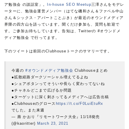
ア勉強会 の談話室」。
In-house SEO Meetup
三澤さんをモデレ
ーターに、勉強会運営メンバー（はてな磯和さん＆ファベル中山
さん＆シックス・アパートことぶき）が最近のオウンドメディア
界隈の四方山を語っています。聞くだけ参加も、質問も歓迎で
す。ご参加お待ちしています。告知は、Twitterの #オウンドメ
ディア勉強会 で行ってます。
下のツイートは前回のClubhouseトークのサマリーです。
今週の
#オウンドメディア勉強会
Clubhouseまとめ
●拡散経路ダークソーシャル増えてるよね
●シェアボタンってそういや長らく変わってないね
●チャネルどこまで広げるか問題
●ターゲットに深く刺さってるメディアへは広告出稿
●Clubhouseのグロース
https://t.co/F0LuiEtuRx
でした。また来週
— 壽 かおり『リモートワーク大全』11/18発売
(@kaoritter)
March 23, 2021