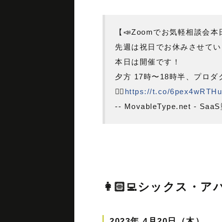
【📣Zoomでお気軽相談会
先週は祝日でお休みさせてい
本日は開催です！
夕方 17時〜18時半、プロ
💁‍♂️
https://t.co/6pex4wRTHu
-- MovableType.net - Sa
👩🏻‍💻シックス
2023年 4月20日（木）