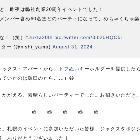
ど、昨夜は弊社創業20周年イベントでした！
メンバー含め60名ほどのパーティになって、めちゃくちゃ
な！（笑）
#Juxta20th
pic.twitter.com/0ib20HQC9i
 (@nishi_yama)
August 31, 2024
シックス・アパートから、
トフぬい
キーホルダーを提供した
いたのは羅臼のたらこ...）😆
うかがえる、素晴らしいパーティーでした。お招きいただき
🧀 🧀 🧀 🧀 🧀
た。札幌のイベントに参加いただいた皆様、ジャクスタポジシ
様、ありがとうございました！