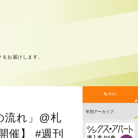
クをお届けします。
RSS
への流れ」@札
開催】 #週刊