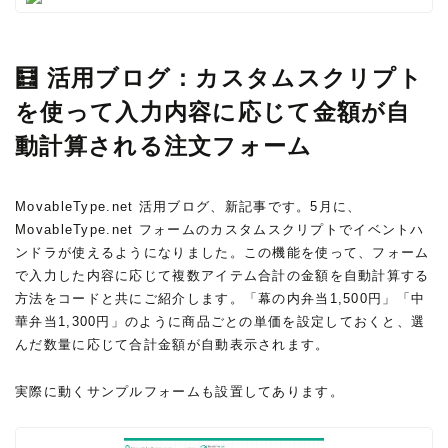
理画面の フォームサービスの設定 ＞ セキュリティ ＞ 多要素認証
の必須化 から設定できます。多要素認証の必須化の設定画面詳し
い設定手順や仕様についてはマニュアルをご確認ください。多要
素認証を利用する | マニュアル | MovableType.net フォーム
🧮 活用ブログ：カスタムスクリプト
を使って入力内容に応じて金額が自
動計算される注文フォーム
MovableType.net 活用ブログ、新記事です。5月に、
MovableType.net フォームのカスタムスクリプトでイベントハ
ンドラが使えるようになりました。この機能を使って、フォーム
で入力した内容に応じて複数アイテム合計の金額を自動計算する
方法をコードと共にご紹介します。「幕の内弁当1,500円」「中
華弁当1,300円」のように商品ごとの単価を設定しておくと、選
んだ数量に応じて合計金額が自動表示されます。
実際に動くサンプルフォームも設置してあります。