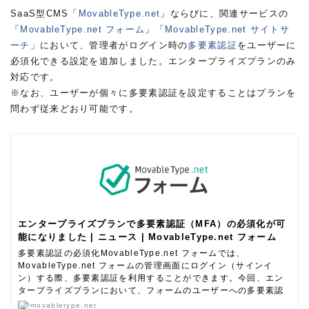
SaaS型CMS「
MovableType.net
」ならびに、関連サービスの
「
MovableType.net フォーム
」「
MovableType.net サイトサ
ーチ
」において、管理者がログイン時の
多要素認証
をユーザーに
必須化できる設定を追加しました。エンタープライズプランのみ
対応です。
※なお、ユーザーが個々に多要素認証を設定することはプランを
問わず従来どおり可能です。
エンタープライズプランで多要素認証（MFA）の必須化が可
能になりました | ニュース | MovableType.net フォーム
多要素認証の必須化MovableType.net フォームでは、
MovableType.net フォームの管理画面にログイン（サインイ
ン）する際、多要素認証を利用することができます。今回、エン
タープライズプランにおいて、フォームのユーザーへの多要素認
証（MFA）の設定を必須化できるようになりました。設定方法管
movabletype.net