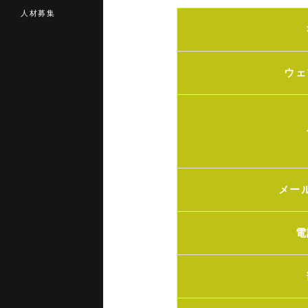
人材募集
ウェ
メー
電