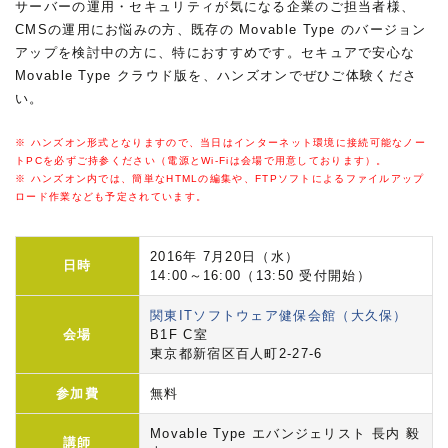
サーバーの運用・セキュリティが気になる企業のご担当者様、
CMSの運用にお悩みの方、既存の Movable Type のバージョン
アップを検討中の方に、特におすすめです。セキュアで安心な
Movable Type クラウド版を、ハンズオンでぜひご体験くださ
い。
※ ハンズオン形式となりますので、当日はインターネット環境に接続可能なノー
トPCを必ずご持参ください（電源とWi-Fiは会場で用意しております）。
※ ハンズオン内では、簡単なHTMLの編集や、FTPソフトによるファイルアップ
ロード作業なども予定されています。
2016年 7月20日（水）
日時
14:00～16:00（13:50 受付開始）
関東ITソフトウェア健保会館（大久保）
会場
B1F C室
東京都新宿区百人町2-27-6
参加費
無料
Movable Type エバンジェリスト 長内 毅
講師