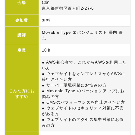
会場
C室
東京都新宿区百人町2-27-6
参加費
無料
Movable Type エバンジェリスト 長内 毅
講師
志
定員
10名
● AWS初心者で、これからAWSを利用した
い方
● ウェブサイトをオンプレミスからAWSに
移行させたい方
● サーバー環境構築にお悩みの方
こんな方にお
● Movable Type のバージョンアップにお
すすめ
悩みの方
● CMSのパフォーマンスを向上させたい方
● ウェブサイトのセキュリティ対策に不安
がある方
● ウェブサイトのアクセス集中対策にお悩
みの方