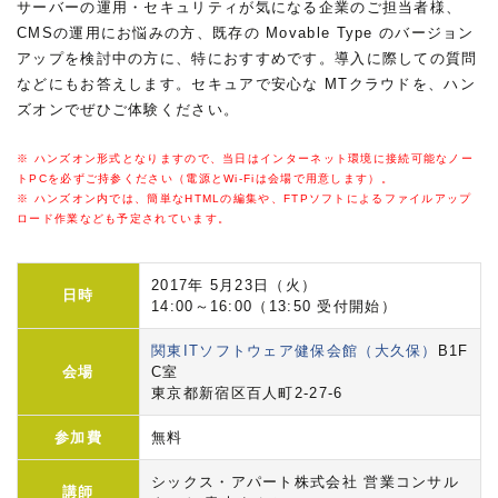
サーバーの運用・セキュリティが気になる企業のご担当者様、
CMSの運用にお悩みの方、既存の Movable Type のバージョン
アップを検討中の方に、特におすすめです。導入に際しての質問
などにもお答えします。セキュアで安心な MTクラウドを、ハン
ズオンでぜひご体験ください。
※ ハンズオン形式となりますので、当日はインターネット環境に接続可能なノー
トPCを必ずご持参ください（電源とWi-Fiは会場で用意します）。
※ ハンズオン内では、簡単なHTMLの編集や、FTPソフトによるファイルアップ
ロード作業なども予定されています。
2017年 5月23日（火）
日時
14:00～16:00（13:50 受付開始）
関東ITソフトウェア健保会館（大久保）
B1F
会場
C室
東京都新宿区百人町2-27-6
参加費
無料
シックス・アパート株式会社 営業コンサル
講師