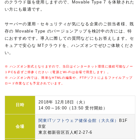
のクラウド版を使用しますので、Movable Type 7 を体験された
い方にも最適です。
サーバーの運用・セキュリティが気になる企業のご担当者様、既
存の Movable Type のバージョンアップを検討中の方には、特
におすすめです。導入に際しての質問などにもお答えします。セ
キュアで安心な MTクラウドを、ハンズオンでぜひご体験くださ
い。
※ ハンズオン形式となりますので、当日はインターネット環境に接続可能なノー
トPCを必ずご持参ください（電源とWi-Fiは会場で用意します）。
※ ハンズオン内では、簡単なHTMLの編集や、FTPソフトによるファイルアップ
ロード作業なども予定されています。
2018年 12月18日（火）
日時
14:00～16:00（13:50 受付開始）
関東ITソフトウェア健保会館（大久保）
B1F
会場
B室
東京都新宿区百人町2-27-6