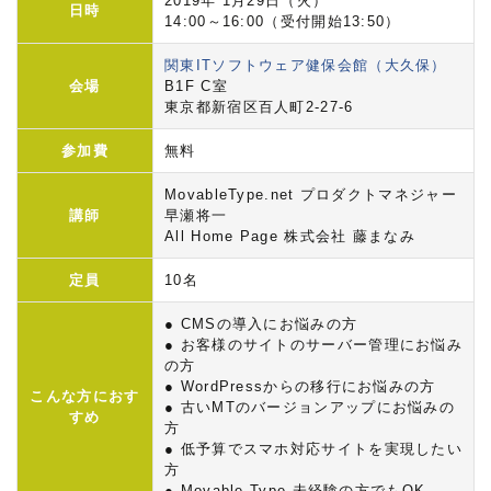
2019年 1月29日（火）
日時
14:00～16:00（受付開始13:50）
関東ITソフトウェア健保会館（大久保）
会場
B1F C室
東京都新宿区百人町2-27-6
参加費
無料
MovableType.net プロダクトマネジャー
講師
早瀬将一
All Home Page 株式会社 藤まなみ
定員
10名
● CMSの導入にお悩みの方
● お客様のサイトのサーバー管理にお悩み
の方
● WordPressからの移行にお悩みの方
こんな方におす
● 古いMTのバージョンアップにお悩みの
すめ
方
● 低予算でスマホ対応サイトを実現したい
方
● Movable Type 未経験の方でもOK