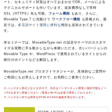
ート、セキュリティ対策はすべておまかせでOK。メールによる
テクニカルサポートも付いています。追加費用なしで常時
SSL（HTTPS）化も可能。
フォーム機能
もあり、さらに、
Movable Type 7 に先駆けて
ワークフロー機能
も搭載され、最
近では、
多言語サイト運用に便利な機能
も追加されてきていま
す。
本セミナーでは、MovableType.net の設定やテーマのカスタマ
イズを実際に手を動かしながら体験いただき、古いバージョンの
Movable Type や、WordPress で運用されているサイトからの
移行のポイントなども解説します。
MovableType.net プロダクトマネジャーが、具体的なご質問や
ご相談にもお答えしますので、お気軽にご参加ください。
※ ハンズオン形式となりますので、当日はインターネット環境に接続可能なノー
トPCを必ずご持参ください（電源とWi-Fiは会場で用意しております）。
※ ハンズオン内では簡単なHTMLやCSSの編集作業を行います。