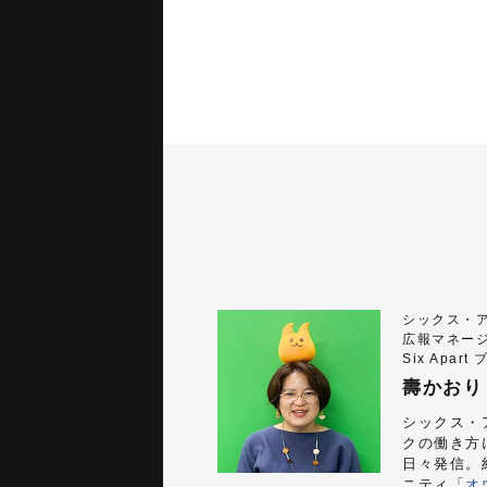
シックス・
広報マネー
Six Apar
壽かおり
シックス・
クの働き方に
日々発信。
ニティ「
オ