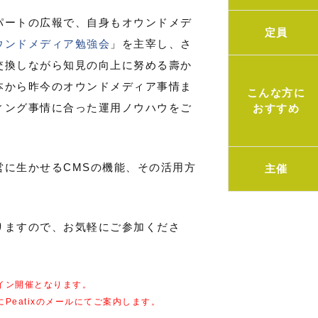
パートの広報で、自身もオウンドメデ
定員
ウンドメディア勉強会
」を主宰し、さ
交換しながら知見の向上に努める壽か
本から昨今のオウンドメディア事情ま
こんな方に
ィング事情に合った運用ノウハウをご
おすすめ
営に生かせるCMSの機能、その活用方
主催
りますので、お気軽にご参加くださ
イン開催となります。
にPeatixのメールにてご案内します。