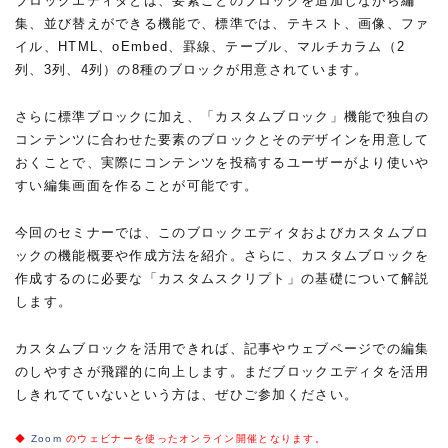
ブロックエディタとは、要素ごとのブロックを追加しながら編
集、並び替えができる機能で、標準では、テキスト、画像、ファ
イル、HTML、oEmbed、罫線、テーブル、マルチカラム（2
列、3列、4列）の8種のブロックが用意されています。
さらに標準ブロックに加え、「カスタムブロック」機能で独自の
コンテンツに合わせた要素のブロックとそのデザインを用意して
おくことで、実際にコンテンツを投稿するユーザーがより使いや
すい編集画面を作ることが可能です。
今回のセミナーでは、このブロックエディタおよびカスタムブロ
ックの機能概要や作成方法を紹介。さらに、カスタムブロックを
作成するのに必要な「カスタムスクリプト」の基礎について解説
します。
カスタムブロックを活用できれば、記事やウェブページでの編集
のしやすさが飛躍的に向上します。まだブロックエディタを活用
しきれてていないという方は、ぜひご参加ください。
◆
Zoom
のウェビナーを使ったオンライン開催となります。