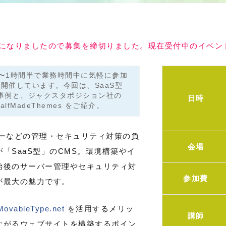
員になりましたので募集を締切りました。現在受付中のイベン
〜1時間半で業務時間中に気軽に参加
開催しています。今回は、SaaS型
 の活用事例と、ジャクスタポジション社の
日時
HalfMadeThemes をご紹介。
バーなどの管理・セキュリティ対策の負
会場
「SaaS型」のCMS。環境構築やイ
始後のサーバー管理やセキュリティ対
参加費
が最大の魅力です。
vableType.net
を活用するメリッ
講師
ながるウェブサイトを構築するポイン