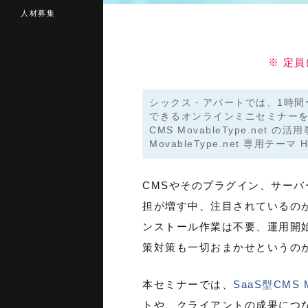
人材募集
※ 定
シックス・アパートでは、1時間
できるオンラインミニセミナーを
CMS MovableType.net
MovableType.net 専用テーマ 
CMSやそのプラグイン、サー
担が増す中、注目されているのが
ンストール作業は不要、運用開
策対策も一切おまかせというの
本セミナーでは、
SaaS型CMS Mo
トや、クライアントの成果につ