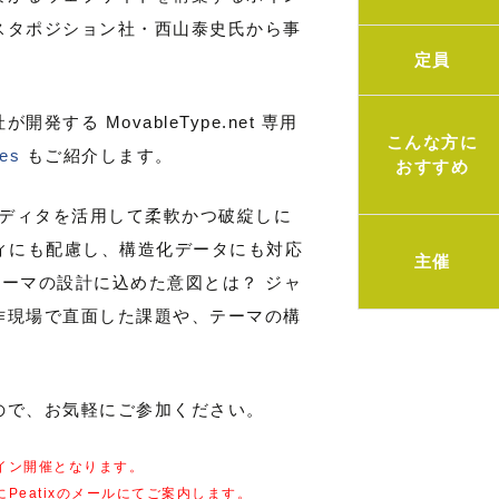
スタポジション社・西山泰史氏から事
定員
。
する MovableType.net 専用
こんな方に
es
もご紹介します。
おすすめ
ロックエディタを活用して柔軟かつ破綻しに
ィにも配慮し、構造化データにも対応
主催
。このテーマの設計に込めた意図とは？ ジャ
作現場で直面した課題や、テーマの構
ので、お気軽にご参加ください。
イン開催となります。
にPeatixのメールにてご案内します。