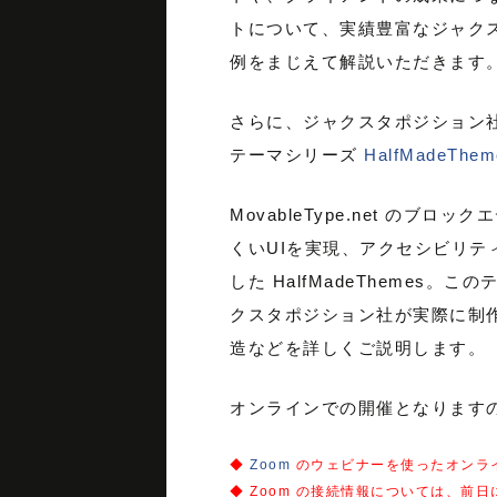
トについて、実績豊富なジャク
例をまじえて解説いただきます
さらに、ジャクスタポジション社が開発
テーマシリーズ
HalfMadeThem
MovableType.net のブ
くいUIを実現、アクセシビリテ
した HalfMadeThemes
クスタポジション社が実際に制
造などを詳しくご説明します。
オンラインでの開催となります
◆
Zoom
のウェビナーを使ったオンラ
◆ Zoom の接続情報については、前日