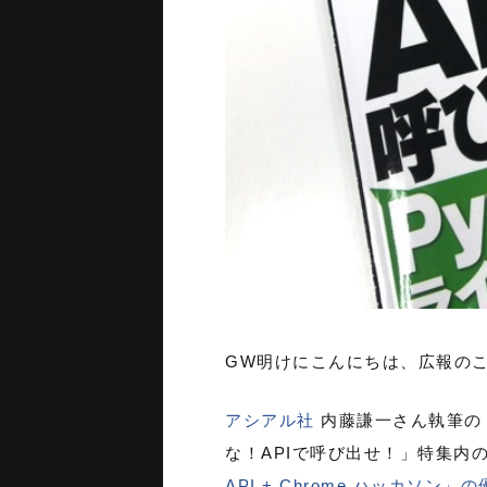
GW明けにこんにちは、広報の
アシアル社
内藤謙一さん執筆
な！APIで呼び出せ！」特集内
API + Chrome ハッカソン」