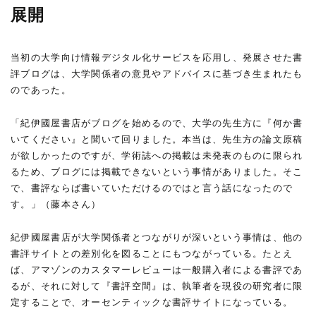
展開
当初の大学向け情報デジタル化サービスを応用し、発展させた書
評ブログは、大学関係者の意見やアドバイスに基づき生まれたも
のであった。
「紀伊國屋書店がブログを始めるので、大学の先生方に『何か書
いてください』と聞いて回りました。本当は、先生方の論文原稿
が欲しかったのですが、学術誌への掲載は未発表のものに限られ
るため、ブログには掲載できないという事情がありました。そこ
で、書評ならば書いていただけるのではと言う話になったので
す。」（藤本さん）
紀伊國屋書店が大学関係者とつながりが深いという事情は、他の
書評サイトとの差別化を図ることにもつながっている。たとえ
ば、アマゾンのカスタマーレビューは一般購入者による書評であ
るが、それに対して『書評空間』は、執筆者を現役の研究者に限
定することで、オーセンティックな書評サイトになっている。