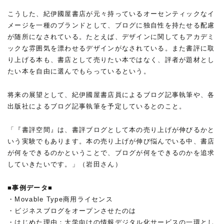
こうした、紀伊國屋書店が元々持っているオーセンティックなイ
メージを一種のブランドとして、ブログに独自性を持たせる配慮
が随所になされている。たとえば、デザインに関してもアカデミ
ックな雰囲気を漂わせるデザインがなされている。また書評に取
り上げる本も、書店として売りたい本ではなく、評者が題材とし
たい本を自由に選んでもらっているという。
将来の展望として、紀伊國屋書店員によるブログ記事執筆や、各
出版社によるブログ記事執筆を予定しているとのこと。
「『書評空間』は、書評ブログとして本の売り上げが伸びるかと
いう実験でもあります。本の売り上げが伸び悩んでいる中、書店
が何をできるのかということで、ブログが何をできるのかを追求
していきたいです。」（岩田さん）
■事例データ■
・Movable Type商用ライセンス
・ビジネスブログをオープンさせたのは
・はじめた理由：大学向けの情報デジタル化サービスの一環とし