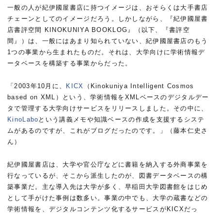
一般の人が紀伊國屋書店に持つイメージは、おそらくは大手書店
チェーンとしてのイメージだろう。しかしながら、『紀伊國屋書
店書評空間 KINOKUNIYA BOOKLOG』（以下、『書評空
間』）は、一般にはあまり知られていない、紀伊國屋書店のもう
1つの事業から生まれたものだ。それは、大学向けに学術情報デ
ータベースを構築する事業からだった。
「2003年10月に、
KICX
（Kinokuniya Intelligent Cosmos
based on XML）という、学術情報をXMLベースのデジタルデー
タで管理する大学向けサービスをリリースしました。その中に、
KinoLabo
という講義メモや知識ベースの作成を支援するシステ
ムがあるのですが、これがブログだったのです。」（藤本仁史さ
ん）
紀伊國屋書店は、大学や官公庁などに書籍を納入する外商事業を
行なっているが、そこから派生したのが、図書データベースの構
築事業だ。主な導入先は大学が多く、早稲田大学図書館をはじめ
として手がけた事例は数多い。事業の中でも、大学の蔵書などの
学術情報を、デジタルコンテンツ化するサービスがKICXだっ