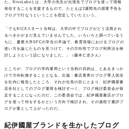
た。KinoLaboとは、大学の先生が出張先でブログを使って情報
発信することを支援するもので、たとえば2週間先の授業予告を
ブログで行なうということを想定していたという。
「でもKICXスタート当時は、大学の中でブログがどう活用され
るべきかがまだ見えていませんでした。いろいろと調べているう
ちに、慶應大学SFCの学生の卒論で、教育現場におけるブログの
使い方を論じたものを見つけて、その方向性でブログ利用法を検
討しようという話になりました。」（藤本仁史さん）
ところが、ブログの学内運用という当初の目的は、とあるきっか
けで方向転換することとなる。出版・書店業界のブログ導入状況
を社内に報告したところ、それが社長の目にとまり、紀伊國屋書
店全社としてのブログ運用を検討すべく、ブログ検討委員会が発
足することになったのだ。この委員会では、紀伊國屋書店がブロ
グを使って何をするかという方向で検討され、その過程で書評ブ
ログが案として上がったのだ。
紀伊國屋ブランドを生かしたブログ