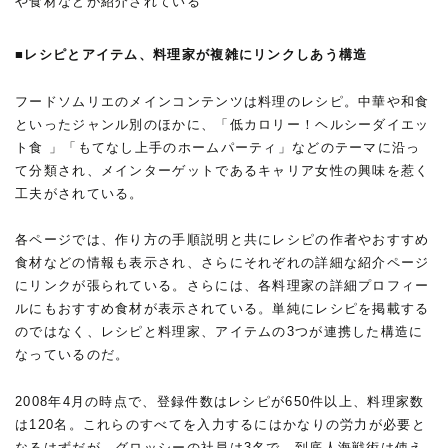
や食材などが紹介されている
■レシピとアイテム、料理家が複雑にリンクしあう構造
フードソムリエのメインコンテンツは料理のレシピ。中華や和食
といったジャンル別のほかに、「低カロリー！ヘルシーダイエッ
ト食 」「もてなし上手のホームパーティ」などのテーマに沿っ
て分類され、メインターゲットであるキャリア女性の興味を惹く
工夫がされている。
各ページでは、作り方の手順説明と共にレシピの作者やおすすめ
食材などの情報も表示され、さらにそれぞれの詳細な紹介ページ
にリンクが張られている。さらには、各料理家の詳細プロフィー
ルにもおすすめ食材が表示されている。単純にレシピを掲載する
のではなく、レシピと料理家、アイテムの3つが連携した構造に
なっているのだ。
2008年4月の時点で、登録件数はレシピが650件以上、料理家数
は120名。これらのすべてを入力するにはかなりの労力が必要と
なるはずだが、グロッシーの社員は3名で、到底人海戦術は使え