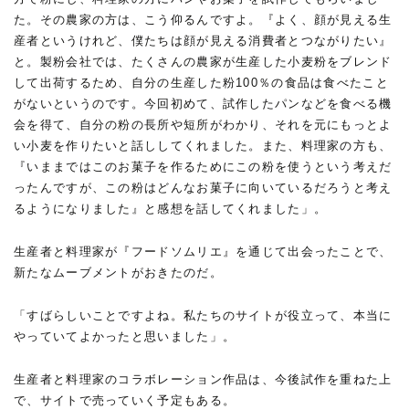
た。その農家の方は、こう仰るんですよ。『よく、顔が見える生
産者というけれど、僕たちは顔が見える消費者とつながりたい』
と。製粉会社では、たくさんの農家が生産した小麦粉をブレンド
して出荷するため、自分の生産した粉100％の食品は食べたこと
がないというのです。今回初めて、試作したパンなどを食べる機
会を得て、自分の粉の長所や短所がわかり、それを元にもっとよ
い小麦を作りたいと話ししてくれました。また、料理家の方も、
『いままではこのお菓子を作るためにこの粉を使うという考えだ
ったんですが、この粉はどんなお菓子に向いているだろうと考え
るようになりました』と感想を話してくれました」。
生産者と料理家が『フードソムリエ』を通じて出会ったことで、
新たなムーブメントがおきたのだ。
「すばらしいことですよね。私たちのサイトが役立って、本当に
やっていてよかったと思いました」。
生産者と料理家のコラボレーション作品は、今後試作を重ねた上
で、サイトで売っていく予定もある。