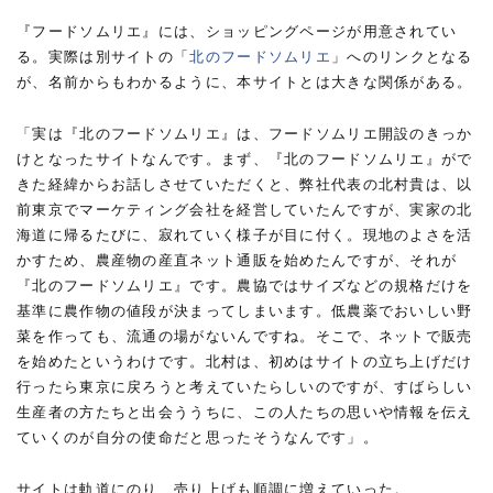
『フードソムリエ』には、ショッピングページが用意されてい
る。実際は別サイトの「
北のフードソムリエ
」へのリンクとなる
が、名前からもわかるように、本サイトとは大きな関係がある。
「実は『北のフードソムリエ』は、フードソムリエ開設のきっか
けとなったサイトなんです。まず、『北のフードソムリエ』がで
きた経緯からお話しさせていただくと、弊社代表の北村貴は、以
前東京でマーケティング会社を経営していたんですが、実家の北
海道に帰るたびに、寂れていく様子が目に付く。現地のよさを活
かすため、農産物の産直ネット通販を始めたんですが、それが
『北のフードソムリエ』です。農協ではサイズなどの規格だけを
基準に農作物の値段が決まってしまいます。低農薬でおいしい野
菜を作っても、流通の場がないんですね。そこで、ネットで販売
を始めたというわけです。北村は、初めはサイトの立ち上げだけ
行ったら東京に戻ろうと考えていたらしいのですが、すばらしい
生産者の方たちと出会ううちに、この人たちの思いや情報を伝え
ていくのが自分の使命だと思ったそうなんです」。
サイトは軌道にのり、売り上げも順調に増えていった。