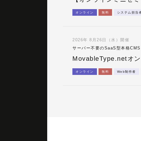
オンライン
無料
システム担当
2026年 8月26日（水）開催
サーバー不要のSaaS型本格CM
MovableType.
オンライン
無料
Web制作者