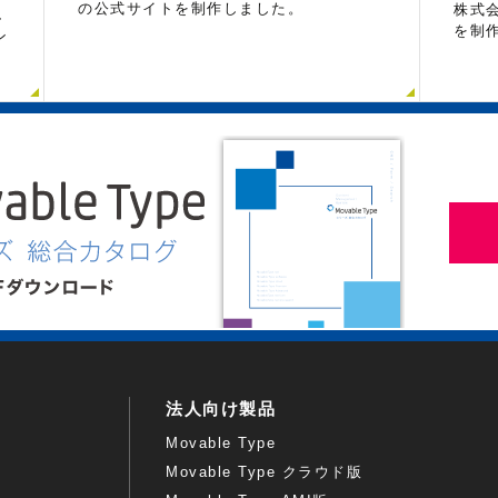
の公式サイトを制作しました。
株式
し
を制
ン
法人向け製品
Movable Type
Movable Type クラウド版