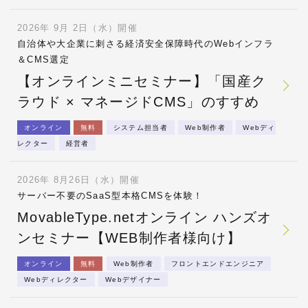
2026年 9月 2日（水）開催
自治体や大企業に刺さる経済安全保障時代のWebインフラ
＆CMS選定
【オンラインミニセミナー】「国産ク
ラウド × マネージドCMS」のすすめ
オンライン
無料
システム担当者
Web制作者
Webディ
レクター
経営者
2026年 8月26日（水）開催
サーバー不要のSaaS型本格CMSを体験！
MovableType.netオンライン ハンズオ
ンセミナー【WEB制作者様向け】
オンライン
無料
Web制作者
フロントエンドエンジニア
Webディレクター
Webデザイナー