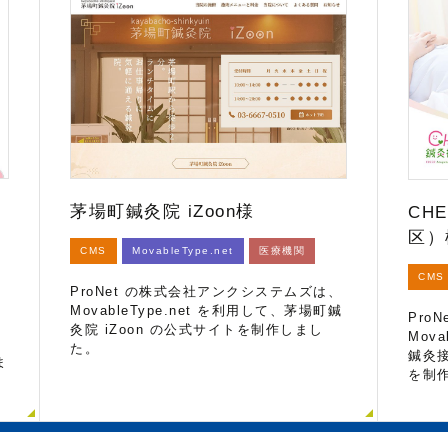
茅場町鍼灸院 iZoon様
CH
区）
CMS
MovableType.net
医療機関
CMS
ProNet の株式会社アンクシステムズは、
MovableType.net を利用して、茅場町鍼
Pro
灸院 iZoon の公式サイトを制作しまし
Mova
た。
鍼灸
ま
を制