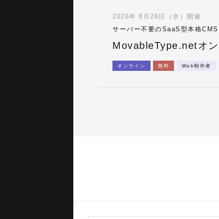
2026年 8月26日（水）開催
サーバー不要のSaaS型本格CM
MovableType.
オンライン
無料
Web制作者