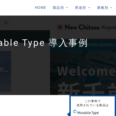
HOME
製品別
用途別
業種別
le Type 導入事例
この事例で
使用されている製品は