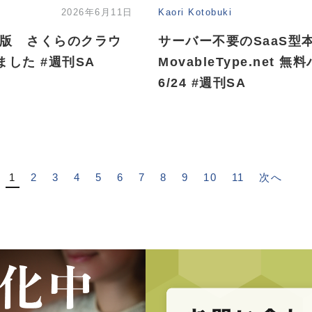
2026年6月11日
Kaori Kotobuki
ラウド版 さくらのクラウ
サーバー不要のSaaS型
した #週刊SA
MovableType.net
6/24 #週刊SA
1
2
3
4
5
6
7
8
9
10
11
次へ