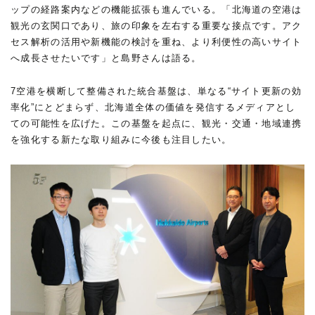
ップの経路案内などの機能拡張も進んでいる。「北海道の空港は
観光の玄関口であり、旅の印象を左右する重要な接点です。アク
セス解析の活用や新機能の検討を重ね、より利便性の高いサイト
へ成長させたいです」と島野さんは語る。
7空港を横断して整備された統合基盤は、単なる“サイト更新の効
率化”にとどまらず、北海道全体の価値を発信するメディアとし
ての可能性を広げた。この基盤を起点に、観光・交通・地域連携
を強化する新たな取り組みに今後も注目したい。