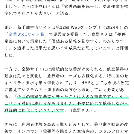
上した。さらに小見山さんは「管理画面を統一し、更新作業を標
準化できたことが大きい」と語る。
また、新千歳空港サイトは第12回 Webグランプリ（2024年）の
「
企業BtoCサイト賞
」で優秀賞を受賞した。島野さんは「要件
定義において策定した「価値ある情報を見やすく、わかりやす
く」を追求した成果だと思います成果だと思っています」と評価
した。
一方で、空港サイトには継続的な改善が求められる。航空業界の
動きは刻々と変化し、旅行者のニーズも多様化する。特に国のセ
キュリティ要求は年々強化されており、HAPとしても今後の改定
に備えてシステム面・運用面の両方から適応していく必要があ
る。「
今回の構築で基盤が整ったことは大きな前進ですが、セキ
ュリティ対応は終わりがありません。必要に応じて拡張しながら
継続的に強化していきたいです
」（島野さん）。
さらに、利用者体験を高める取り組みとして、乗り継ぎ動線の改
善や、インバウンド需要等を踏まえた空港内のデジタルフロアマ