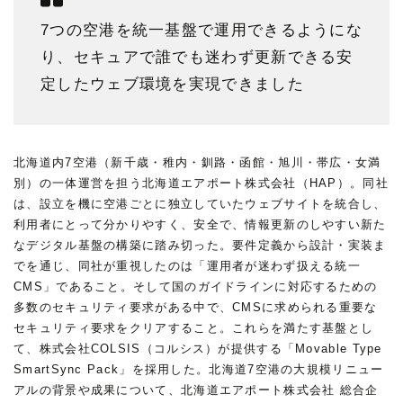
7つの空港を統一基盤で運用できるようにな
り、セキュアで誰でも迷わず更新できる安
定したウェブ環境を実現できました
北海道内7空港（新千歳・稚内・釧路・函館・旭川・帯広・女満
別）の一体運営を担う北海道エアポート株式会社（HAP）。同社
は、設立を機に空港ごとに独立していたウェブサイトを統合し、
利用者にとって分かりやすく、安全で、情報更新のしやすい新た
なデジタル基盤の構築に踏み切った。要件定義から設計・実装ま
でを通じ、同社が重視したのは「運用者が迷わず扱える統一
CMS」であること。そして国のガイドラインに対応するための
多数のセキュリティ要求がある中で、CMSに求められる重要な
セキュリティ要求をクリアすること。これらを満たす基盤とし
て、株式会社COLSIS（コルシス）が提供する「Movable Type
SmartSync Pack」を採用した。北海道7空港の大規模リニュー
アルの背景や成果について、北海道エアポート株式会社 総合企