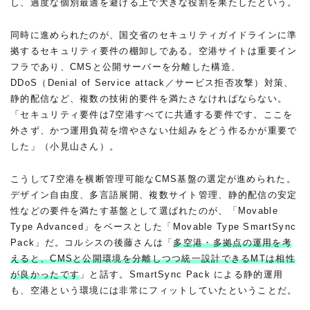
し、過度な個別最適を避ける上で大きな役割を果たしたという。
同時に進められたのが、国交省のセキュリティガイドラインに準
拠するセキュリティ要件の棚卸しである。空港サイトは重要イン
フラであり、CMSと公開サーバーを分離した構造、
DDoS（Denial of Service attack／サービス拒否攻撃）対策、
静的配信など、複数の技術的要件を満たさなければならない。
「セキュリティ要件は7空港すべてに共通する要件です。ここを
外さず、かつ運用負荷を増やさない仕組みをどう作るかが重要で
した」（小見山さん）。
こうして7空港を横断管理可能なCMS基盤の選定が進められた。
デザイン自由度、多言語展開、複数サイト管理、静的配信の安定
性などの要件を満たす基盤として選ばれたのが、「Movable
Type Advanced」をベースとした「Movable Type SmartSync
Pack」だ。コルシスの後藤さんは「
多空港・多拠点の運用を考
えると、CMSと公開環境を分離しつつ統一設計できるMTは相性
が良かったです
」と話す。SmartSync Pack による静的運用
も、空港という環境には非常にフィットしていたということだ。