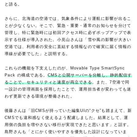
と語る。
さらに、北海道の空港では、気象条件により運航に影響が出るこ
とが少なくない。そこで、緊急・重要・通常のお知らせを分けて
管理し、特に緊急時には初回アクセス時に必ずポップアップで表
示する仕様が導入された。小見山さんは「雪や風の影響が大きい
空港では、利用者の安全に直結する情報なので確実に届く情報の
導線が必要でした」と説明する。
これらの機能を下支えしたのが、Movable Type SmartSync
Pack の構成である。
CMSと公開サーバーを分離し、静的配信す
ることで、セキュリティと速度が両立できる
。また、7空港で同
一設計の管理画面を採用したことで、運用担当者が変わっても迷
わず更新できる環境が整備された。
後藤さんは「旧CMSが持っていた編集UIの“クセ”も踏まえて、新
CMSでも違和感なく使えるよう配慮しました。結果として、運
用側の負担を増やさない移行が実現できたと思います」と話す。
島野さんも「とにかく使いやすさを優先した設計になっていま