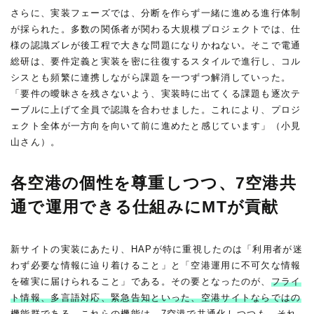
さらに、実装フェーズでは、分断を作らず一緒に進める進行体制
が採られた。多数の関係者が関わる大規模プロジェクトでは、仕
様の認識ズレが後工程で大きな問題になりかねない。そこで電通
総研は、要件定義と実装を密に往復するスタイルで進行し、コル
シスとも頻繁に連携しながら課題を一つずつ解消していった。
「要件の曖昧さを残さないよう、実装時に出てくる課題も逐次テ
ーブルに上げて全員で認識を合わせました。これにより、プロジ
ェクト全体が一方向を向いて前に進めたと感じています」（小見
山さん）。
各空港の個性を尊重しつつ、7空港共
通で運用できる仕組みにMTが貢献
新サイトの実装にあたり、HAPが特に重視したのは「利用者が迷
わず必要な情報に辿り着けること」と「空港運用に不可欠な情報
を確実に届けられること」である。その要となったのが、
フライ
ト情報、多言語対応、緊急告知といった、空港サイトならではの
機能群である
。これらの機能は、7空港で共通化しつつも、それ