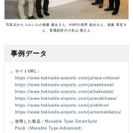
写真左からコルシスの後藤 優太さん、HAPの島野 創太さん、後藤 孝宏さ
ん、電通総研の小見山 透さん
事例データ
サイトURL：
https://www.hokkaido-airports.com/ja/new-chitose/
https://www.hokkaido-airports.com/ja/wakkanai/
https://www.hokkaido-airports.com/ja/hakodate/
https://www.hokkaido-airports.com/ja/asahikawa/
https://www.hokkaido-airports.com/ja/obihiro/
https://www.hokkaido-airports.com/ja/memanbetsu/
使用した製品：
Movable Type SmartSync
Pack（Movable Type Advanced）