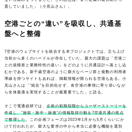
貫していました」（小見山さん）。
空港ごとの“違い”を吸収し、共通基
盤へと整備
7空港のウェブサイトを統合する本プロジェクトでは、立ち上げ
当初から多くのハードルが存在していた。最大の課題は「空港ご
との規模差と業務特性の違い」をどのように共通設計へ落とし込
むかである。新千歳空港のように膨大なページ群と複数の利用者
導線を持つサイトもあれば、掲載情報が限られる空港もある。小
見山さんは「“統合”を目的化せず、各空港の事情に寄り添いなが
ら全体最適を実現することが最重要でした」と語る。
そこで電通総研では、
企画の初期段階からユーザーストーリーを
作成し、“旅前・旅中・旅後”の情報取得行動を7空港共通の視点
で整理した
。この企画フェーズは2023年1月から5月くらいにか
けて行われたが、膨大な要求の中から本当に必要な機能を選別