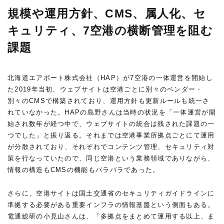
規模や運用方針、CMS、属人化、セ
キュリティ、7空港の横断管理を阻む
課題
北海道エアポート株式会社（HAP）が7空港の一体運営を開始し
た2019年当初、ウェブサイトは空港ごとに別々のベンダー・
別々のCMSで構築されており、運用方針も更新ルールも統一さ
れていなかった。HAPの島野さんは当時の状況を「一体運営が開
始され数年が経つ中で、ウェブサイトの統合は残された課題の一
つでした」と振り返る。それまでは空港事業所拠点ごとにて運用
が分散されており、それぞれでコンテンツ管理、セキュリティ対
策を行なっていたので、同じ空港という業務領域でありながら、
情報の構造もCMSの機能もバラバラであった。
さらに、空港サイトは国土交通省のセキュリティガイドラインに
準拠する必要がある重要インフラの情報基盤という側面もある。
電通総研の小見山さんは、「多拠点をまとめて運用する以上、ま