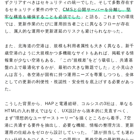
ずクリアすべきはセキュリティの統一でした。そして多数存在す
るセキュリティ要件の中で、
CMSと公開サーバーを分離し、堅
牢な構造を確保することも必須でした
」と語る。これまでの環境
では、更新作業のたびに運用担当者ごとに異なるフローが存在
し、属人的な運用や更新遅延のリスクも避けられなかった。
また、北海道の空港は、規模も利用者属性も大きく異なる。新千
歳空港のように大規模かつ多機能なサイトもあれば、掲載する情
報量が少ない空港もある。「この“規模差”をどう吸収し、共通基
盤の上で最適化するかが、最初の大きな難題でした」と小見山さ
んは言う。各空港が固有に持つ運用ニーズを尊重しつつも、全体
としての更新の利便性・視認性・安全性を底上げする必要があっ
た。
こうした背景から、HAPと電通総研、コルシスの3社は、単なる
HTMLの入れ替えではなく、UX設計から抜本的に見直すべく、
まず“理想的なユーザーストーリー”を描くところから着手。7空
港に共通する要件を抽出し、必要な機能、情報の整理方法、更新
運用の仕組みをゼロから設計していった。「誰が担当しても迷わ
ない仕組みをつくること。この思想は、要件定義の最初期から一