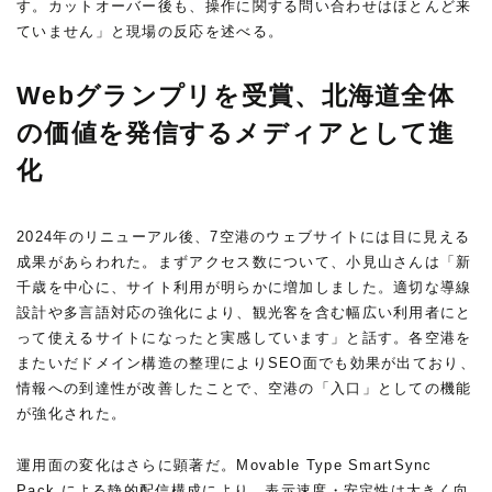
す。カットオーバー後も、操作に関する問い合わせはほとんど来
ていません」と現場の反応を述べる。
Webグランプリを受賞、北海道全体
の価値を発信するメディアとして進
化
2024年のリニューアル後、7空港のウェブサイトには目に見える
成果があらわれた。まずアクセス数について、小見山さんは「新
千歳を中心に、サイト利用が明らかに増加しました。適切な導線
設計や多言語対応の強化により、観光客を含む幅広い利用者にと
って使えるサイトになったと実感しています」と話す。各空港を
またいだドメイン構造の整理によりSEO面でも効果が出ており、
情報への到達性が改善したことで、空港の「入口」としての機能
が強化された。
運用面の変化はさらに顕著だ。Movable Type SmartSync
Pack による静的配信構成により、表示速度・安定性は大きく向