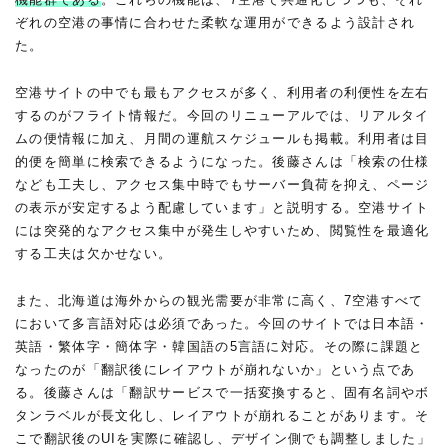
ぞれの空港の事情に合わせた柔軟な運用ができるよう設計され
た。
空港サイトの中でも最もアクセスが多く、利用者の利便性を左右
するのがフライト情報だ。今回のリニューアルでは、リアルタイ
ムの便情報に加え、月間の運航スケジュールも掲載。利用者は目
的便を簡単に検索できるようになった。後藤さんは「検索の仕様
なども工夫し、アクセス集中時でもサーバー負荷を抑え、ページ
の表示が安定するよう配慮しています」と説明する。空港サイト
には突発的なアクセス集中が発生しやすいため、閲覧性を最適化
する工夫は欠かせない。
また、北海道は海外からの観光需要が非常に高く、7空港すべて
において多言語対応は必須であった。今回のサイトでは日本語・
英語・繁体字・簡体字・韓国語の5言語に対応。その際に課題と
なったのが「翻訳後にレイアウトが崩れないか」という点であ
る。後藤さんは「翻訳サービスで一括変換すると、固有名詞やボ
タンラベルが長文化し、レイアウトが崩れることがあります。そ
こで翻訳後のUIを実際に確認し、デザイン側でも調整しました」