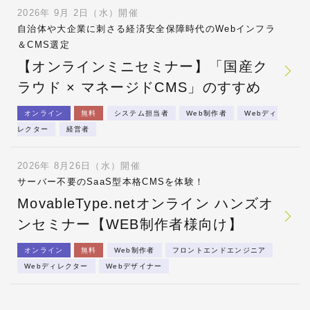
2026年 9月 2日（水）開催
自治体や大企業に刺さる経済安全保障時代のWebインフラ
＆CMS選定
【オンラインミニセミナー】「国産ク
ラウド × マネージドCMS」のすすめ
オンライン
無料
システム担当者
Web制作者
Webディ
レクター
経営者
2026年 8月26日（水）開催
サーバー不要のSaaS型本格CMSを体験！
MovableType.netオンライン ハンズオ
ンセミナー【WEB制作者様向け】
オンライン
無料
Web制作者
フロントエンドエンジニア
Webディレクター
Webデザイナー