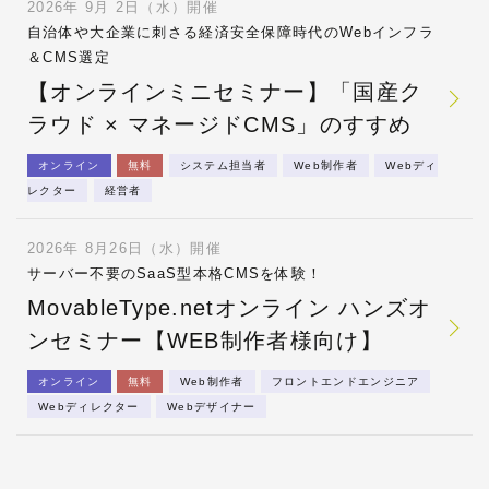
2026年 9月 2日（水）開催
自治体や大企業に刺さる経済安全保障時代のWebインフラ
＆CMS選定
【オンラインミニセミナー】「国産ク
ラウド × マネージドCMS」のすすめ
オンライン
無料
システム担当者
Web制作者
Webディ
レクター
経営者
2026年 8月26日（水）開催
サーバー不要のSaaS型本格CMSを体験！
MovableType.netオンライン ハンズオ
ンセミナー【WEB制作者様向け】
オンライン
無料
Web制作者
フロントエンドエンジニア
Webディレクター
Webデザイナー