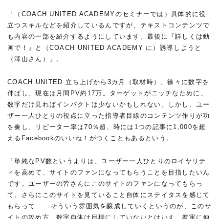
「（COACH UNITED ACADEMYのセミナーでは）具体的に役
立つスキルなどを紹介しているんですが、テキストコンテンツで
も内容の一部を紹介するようにしています。最後に『詳しくは動
画で！』と（COACH UNITED ACADEMY に）誘導しようと
（澤山さん）」。
COACH UNITED 立ち上げから3カ月（取材時）、徐々に数字を
伸ばし、現在は月間PV約17万。ターゲットがニッチなために、
数字だけ見ればインパクトは少ないかもしれない。しかし、ユー
ザー一人ひとりの視点に立った指導者目線のコンテンツ作りが功
を奏し、リピーター率は70％超、時には1つの記事に1,000を超
えるFacebookのいいね！がつくこともあるという。
「単純なPV数というよりは、ユーザー一人ひとりのロイヤリテ
ィを高めて、サイトのファンになってもらうことを目指したいん
です。ユーザーの皆さんにこのサイトのファンになってもらっ
て、さらにこのサイトを見ていること自体にステイタスを感じて
もらって......そういう雰囲気を醸成していくというのが、このサ
イトの攻め方。数字自体は目標にしていないとはいえ、着実に伸