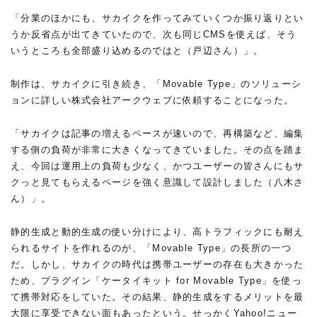
「分業のほかにも、サカイクを作ってみていくつか振り返りとい
うか反省点が出てきていたので、次も同じCMSを使えば、そう
いうところも全部盛り込めるのではと（戸辺さん）」。
制作は、サカイクに引き続き、「Movable Type」のソリューシ
ョンに詳しい株式会社アークウェブに依頼することになった。
「サカイクは記事の増えるペースが速いので、再構築など、編集
する側の負荷が非常に大きくなってきていました。その点を踏ま
え、今回は運用上の負荷も少なく、かつユーザーの皆さんにもサ
クっと見てもらえるページを強く意識して設計しました（八木さ
ん）」。
静的生成と動的生成の使い分けにより、高トラフィックにも耐え
られるサイトを作れるのが、「Movable Type」の長所の一つ
だ。しかし、サカイクの時代は携帯ユーザーの存在も大きかった
ため、プラグイン「ケータイキット for Movable Type」を使っ
て携帯対応をしていた。その結果、静的生成をするメリットを最
大限に享受できない面もあったという。せっかくYahoo!ニュー