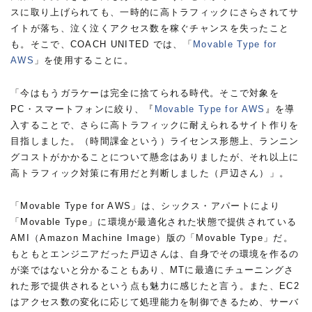
スに取り上げられても、一時的に高トラフィックにさらされてサ
イトが落ち、泣く泣くアクセス数を稼ぐチャンスを失ったこと
も。そこで、COACH UNITED では、「
Movable Type for
AWS
」を使用することに。
「今はもうガラケーは完全に捨てられる時代。そこで対象を
PC・スマートフォンに絞り、『
Movable Type for AWS
』を導
入することで、さらに高トラフィックに耐えられるサイト作りを
目指しました。（時間課金という）ライセンス形態上、ランニン
グコストがかかることについて懸念はありましたが、それ以上に
高トラフィック対策に有用だと判断しました（戸辺さん）」。
「Movable Type for AWS」は、シックス・アパートにより
「Movable Type」に環境が最適化された状態で提供されている
AMI（Amazon Machine Image）版の「Movable Type」だ。
もともとエンジニアだった戸辺さんは、自身でその環境を作るの
が楽ではないと分かることもあり、MTに最適にチューニングさ
れた形で提供されるという点も魅力に感じたと言う。また、EC2
はアクセス数の変化に応じて処理能力を制御できるため、サーバ