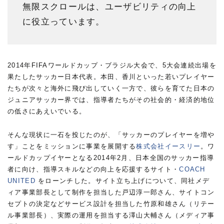
無限スクロールは、ユーザビリティの向上
に役立っています。
2014年FIFAワールドカップ・ブラジル大会で、5大会連続出場を
果たしたサッカー日本代表。本田、香川といった若いプレイヤー
たちが次々と海外に飛び出していく一方で、彼らを育てた日本の
ジュニアサッカー界では、指導者たちがその社会的・経済的地位
の低さにあえいでいる。
そんな現状に一石を投じたのが、「サッカーのプレイヤーを増や
す」ことをミッションに事業を展開する
株式会社イースリー
。ワ
ールドカップイヤーとなる2014年2月、日本全国のサッカー指導
者に向け、指導スキルなどの向上を応援するサイト・
COACH
UNITED
をローンチした。サイト立ち上げについて、同社メデ
ィア事業部長として制作を担当した戸辺淳一郎さん、サイトコン
セプトの決定などサービス設計を担当した竹原和雄さん（リテー
ル事業部長）、実際の運用を担当する澤山大輔さん（メディア事