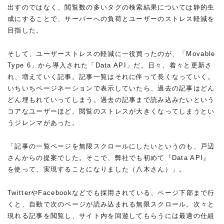
出すのではなく、閲覧数の多いタグの検索結果については静的生
成にすることで、サーバーへの負荷とユーザーのストレス軽減を
目指した。
そして、ユーザーストレスの軽減に一役買ったのが、「Movable
Type 6」から導入された「Data API」だ。日々、着々と更新さ
れ、増えていく記事。記事一覧はそれに伴って長くなっていく。
いちいちページネーションで表示していたら、過去の記事はどん
どん埋もれていってしまう。過去の記事まで読み込みたいという
コアなユーザーほど、閲覧のストレスが大きくなってしまうとい
うジレンマがあった。
「記事の一覧ページを無限スクロールにしたいというのも、戸辺
さんからの提案でした。そこで、弊社でも初めて『Data API』
を使って、実現することになりました（八木さん）」。
TwitterやFacebookなどでも採用されている、ページ下部まで行
くと、自動で次のページが読み込まれる無限スクロール。次々と
現れる記事を閲覧し、サイト内を回遊してもらうには最適の仕組