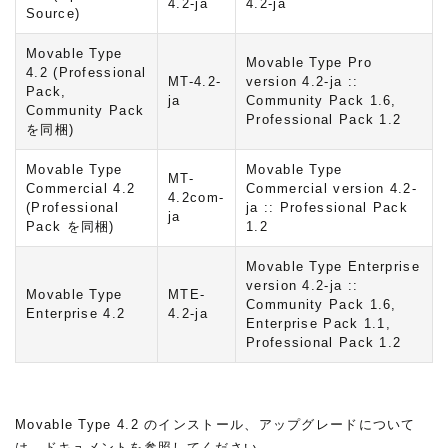
4.2-ja
4.2-ja
Source)
Movable Type
Movable Type Pro
4.2
(Professional
MT-4.2-
version 4.2-ja ::
Pack,
ja
Community Pack 1.6,
Community Pack
Professional Pack 1.2
を同梱)
Movable Type
Movable Type
MT-
Commercial 4.2
Commercial version 4.2-
4.2com-
(Professional
ja :: Professional Pack
ja
Pack を同梱)
1.2
Movable Type Enterprise
version 4.2-ja ::
Movable Type
MTE-
Community Pack 1.6,
Enterprise 4.2
4.2-ja
Enterprise Pack 1.1,
Professional Pack 1.2
Movable Type 4.2 のインストール、アップグレードについて
は、ドキュメントを参照してください。