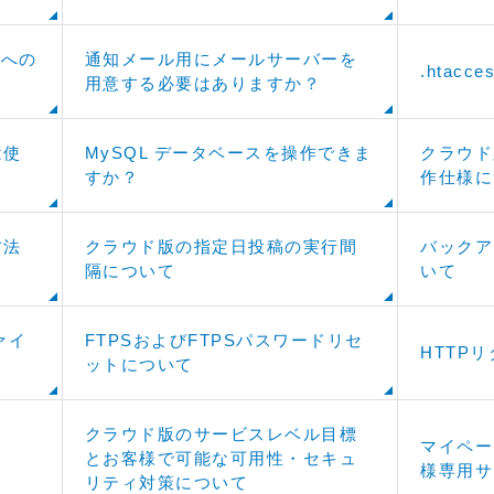
性への
通知メール用にメールサーバーを
.htac
用意する必要はありますか？
は使
MySQL データベースを操作できま
クラウド
すか？
作仕様に
方法
クラウド版の指定日投稿の実行間
バックア
隔について
いて
ファイ
FTPSおよびFTPSパスワードリセ
HTTP
ットについて
クラウド版のサービスレベル目標
マイペー
とお客様で可能な可用性・セキュ
様専用サ
リティ対策について