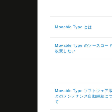
Movable Type とは
Movable Type のソースコー
改変したい
Movable Type ソフトウェア
どのメンテナンス自動継続に
て