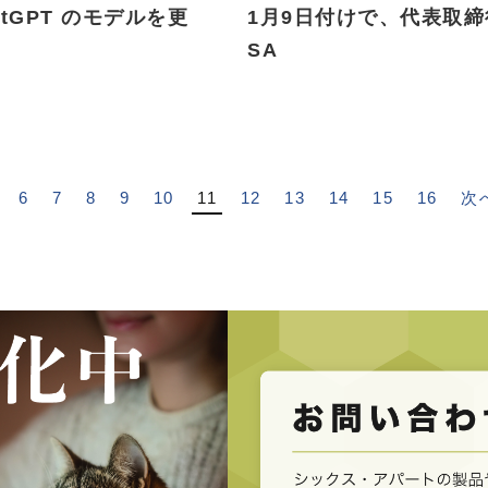
tGPT のモデルを更
1月9日付けで、代表取締
SA
6
7
8
9
10
11
12
13
14
15
16
次