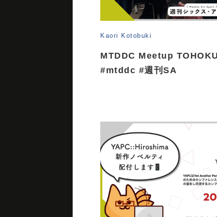
Kaori Kotobuki
MTDDC Meetup TOHO
#mtddc #週刊SA